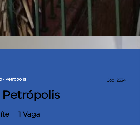
 - Petrópolis
Cód: 2534
 Petrópolis
íte
1 Vaga
Terreno
390 m² Área construída