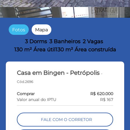
Fotos
Mapa
3 Dorms
3 Banheiros
2 Vagas
130 m² Área útil
130 m² Área construída
Casa em Bingen - Petrópolis
-
Cód.2696
Comprar
R$ 620.000
Valor anual do IPTU
R$ 167
FALE COM O CORRETOR