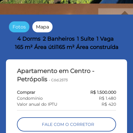
Fotos
Mapa
4 Dorms
2 Banheiros
1 Suíte
1 Vaga
165 m² Área útil
165 m² Área construída
Apartamento em Centro -
Petrópolis
- Cód.2573
Comprar
R$ 1.500.000
Condomínio
R$ 1.480
Valor anual do IPTU
R$ 420
FALE COM O CORRETOR