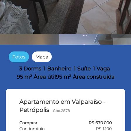
Fotos
Mapa
3 Dorms
1 Banheiro
1 Suíte
1 Vaga
95 m² Área útil
95 m² Área construída
Apartamento em Valparaíso -
Petrópolis
- Cód.2878
Comprar
R$ 670.000
Condomínio
R$ 1.100