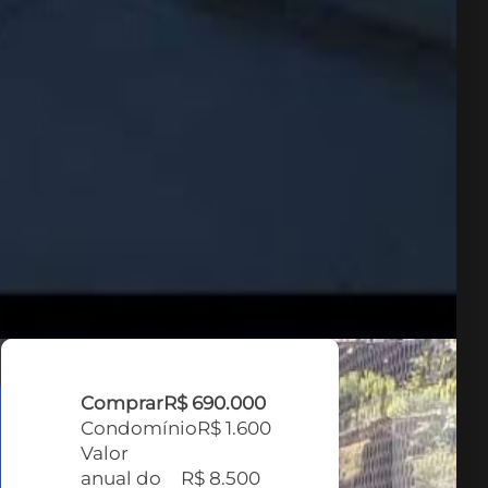
Comprar
R$ 690.000
Condomínio
R$ 1.600
Valor
anual do
R$ 8.500