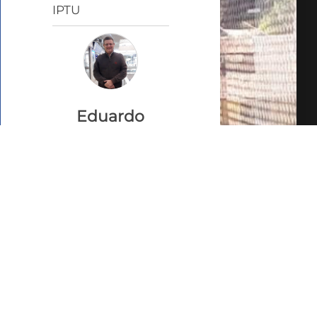
IPTU
Eduardo
Tepedino
CRECI 37362
VEJA TODOS MEUS
IMÓVEIS (27)
FALE COM O
CORRETOR
AGENDAR UMA VISITA