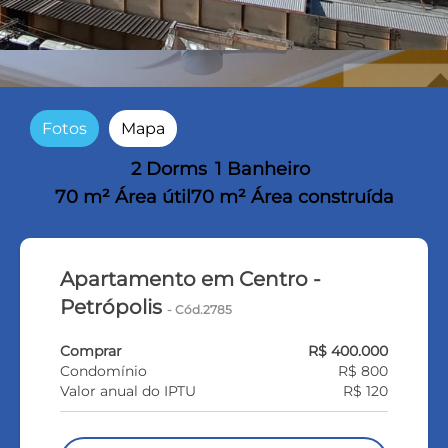
Fotos
Mapa
2 Dorms
1 Banheiro
70 m² Área útil
70 m² Área construída
Apartamento em Centro -
Petrópolis
- Cód.2785
Comprar
R$ 400.000
Condomínio
R$ 800
Valor anual do IPTU
R$ 120