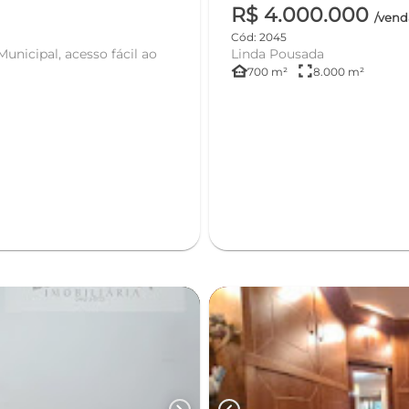
R$ 4.000.000
/vend
Cód: 2045
unicipal, acesso fácil ao
Linda Pousada
other_houses
fullscreen
700 m²
8.000 m²