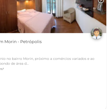
chevron_right
Apartamento Triplex em Morin - Petrópolis
io no bairro Morin, próximo a comércios variados e ao
ondo de área d...
 m²