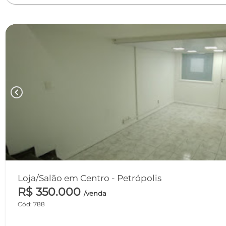
chevron_left
Loja/Salão em Centro - Petrópolis
R$ 350.000
/venda
Cód: 788