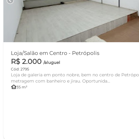
chevron_left
Loja/Salão em Centro - Petrópolis
R$ 2.000
/aluguel
Cód: 2795
Loja de galeria em ponto nobre, bem no centro de Petrópol
metragem com banheiro e jirau. Oportunida...
other_houses
35 m²