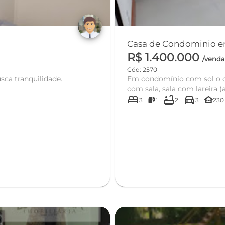
R$ 1.400.000
/vend
Cód: 2570
ca tranquilidade.
Em condomínio com sol o dia
com sala, sala com lareira (a
bed
bathtub
directions_car
other_houses
3
1
2
3
230