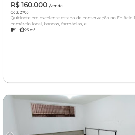
R$ 160.000
/venda
Cód: 2705
Quitinete em excelente estado de conservação no Edifício M
comércio local, bancos, farmácias, e...
other_houses
1
25 m²