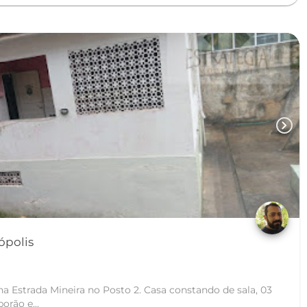
chevron_right
êas - Petrópolis
na Estrada Mineira no Posto 2. Casa constando de sala, 03
orão e...