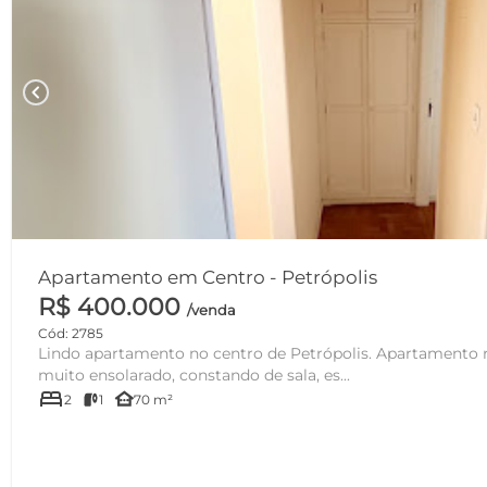
chevron_left
Apartamento em Centro - Petrópolis
R$ 400.000
/venda
Cód: 2785
Lindo apartamento no centro de Petrópolis. Apartamento
muito ensolarado, constando de sala, es...
bed
other_houses
2
1
70 m²