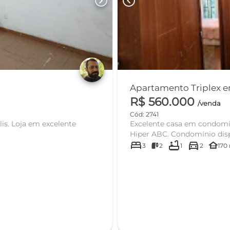
chevron_right
chevron_left
R$ 560.000
/venda
Cód: 2741
is. Loja em excelente
Excelente casa em condomín
Hiper ABC. Condomínio disp
bed
bathtub
directions_car
other_houses
3
2
1
2
170