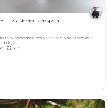
Casa de Condominio em Duarte Silveira - Petrópolis
a
 todo, privacidade, perto saída para o rio e rodoviária,
quário)...
fullscreen
 m²
660 m²