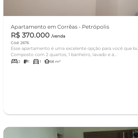
Apartamento em Corrêas - Petrópolis
R$ 370.000
/venda
Cód: 2676
Esse apartamento é uma excelente opção para você que bus
Composto com 2 quartos, 1 banheiro, lavado e á...
bed
directions_car
other_houses
2
1
1
68 m²