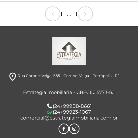
chevron_left
chevron_right
1 ... 1
room
Rua Coronel Veiga, 585
- Coronel Veiga
- Petrópolis
- RJ
Estratégia Imobiliária - CRECI: J.5773-RJ
(24) 99908-8661
(24) 99923-1067
comercial@estrategiaimobiliaria.com.br