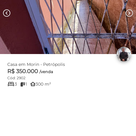
chevron_left
chevron_right
Casa em Morin - Petrópolis
R$ 350.000
/venda
Cód: 2902
bed
other_houses
3
1
300 m²