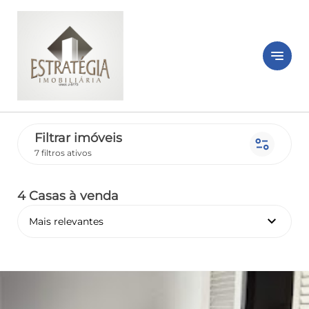
notes
Filtrar imóveis
page_info
7 filtros ativos
4 Casas
à venda
keyboard_arrow_down
Mais relevantes