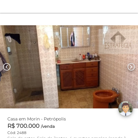
chevron_left
chevron_right
Casa em Morin - Petrópolis
R$ 700.000
/venda
Cód: 2488