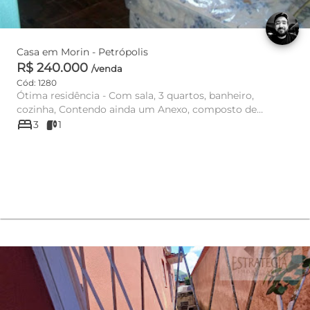
Casa em Morin - Petrópolis
R$ 240.000
/venda
Cód: 1280
Ótima residência - Com sala, 3 quartos, banheiro,
cozinha, Contendo ainda um Anexo, composto de
bed
quarto, sala, cozinha e ...
3
1